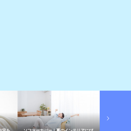
テリアにぴ
暑さによる食欲不振に！晩御飯に食べ
扇風機に