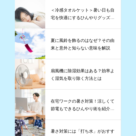
＜冷感タオルケット＞暑い日も自
宅を快適にするひんやりグッズ5
選
夏に風鈴を飾るのはなぜ？その由
来と意外と知らない意味を解説
扇風機に除湿効果はある？効率よ
く湿気を取り除く方法とは
在宅ワークの暑さ対策！涼しくて
節電もできるひんやり術を紹介し
ます
暑さ対策には「打ち水」がおすす