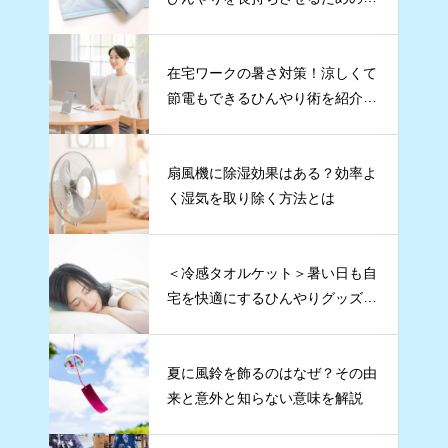
ツも紹介
在宅ワークの暑さ対策！涼しくて
節電もできるひんやり術を紹介し
ます
扇風機に除湿効果はある？効率よ
く湿気を取り除く方法とは
＜冷感タオルケット＞暑い日も自
宅を快適にするひんやりグッズ5
選
夏に風鈴を飾るのはなぜ？その由
来と意外と知らない意味を解説