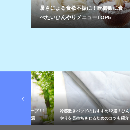
暑さによる食欲不振に！晩御飯に食
べたいひんやりメニューTOP5
をキープ！1
冷感敷きパッドのおすすめ12選！ひん
＜冷
ム12選
やりを長持ちさせるためのコツも紹介
快適