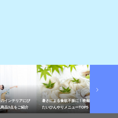
アにぴ
暑さによる食欲不振に！晩御飯に食べ
扇風機に除湿
ご紹介
たいひんやりメニューTOP5
気を取り除く