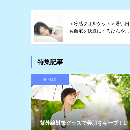
＜冷感タオルケット＞暑い日
も自宅を快適にするひんやり
グッズ5選
特集記事
暑さ対策
紫外線対策グッズで美肌をキープ！1