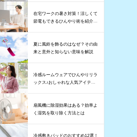
在宅ワークの暑さ対策！涼しくて
節電もできるひんやり術を紹介し
ます
夏に風鈴を飾るのはなぜ？その由
来と意外と知らない意味を解説
冷感ルームウェアでひんやりリラ
ックス♪おしゃれな人気アイテムT
OP5
扇風機に除湿効果はある？効率よ
く湿気を取り除く方法とは
冷感敷きパッドのおすすめ12選！