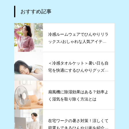
おすすめ記事
冷感ルームウェアでひんやりリラ
ックス♪おしゃれな人気アイテムT
OP5
＜冷感タオルケット＞暑い日も自
宅を快適にするひんやりグッズ5
選
扇風機に除湿効果はある？効率よ
く湿気を取り除く方法とは
在宅ワークの暑さ対策！涼しくて
節電もできるひんやり術を紹介し