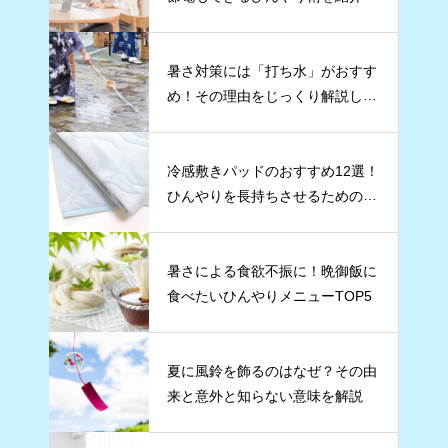
ます
暑さ対策には「打ち水」がおすす
め！その理由をじっくり解説しま
す
冷感敷きパッドのおすすめ12選！
ひんやりを長持ちさせるためのコ
ツも紹介
暑さによる食欲不振に！晩御飯に
食べたいひんやりメニューTOP5
夏に風鈴を飾るのはなぜ？その由
来と意外と知らない意味を解説