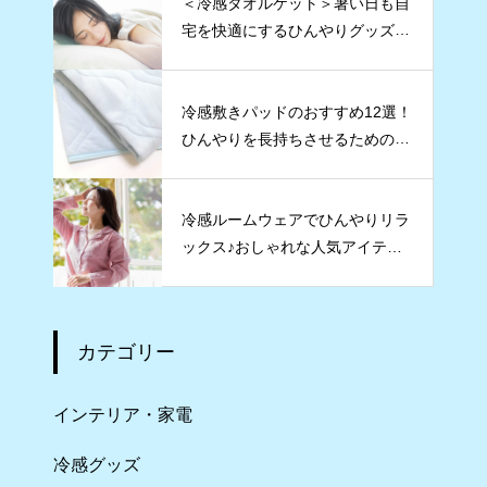
＜冷感タオルケット＞暑い日も自
宅を快適にするひんやりグッズ5
選
冷感敷きパッドのおすすめ12選！
ひんやりを長持ちさせるためのコ
ツも紹介
冷感ルームウェアでひんやりリラ
ックス♪おしゃれな人気アイテムT
OP5
カテゴリー
インテリア・家電
冷感グッズ